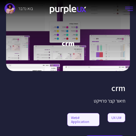
בוא נדבר
crm
crm
תיאור קצר פרוייקט
#Web
#UX UI
Application