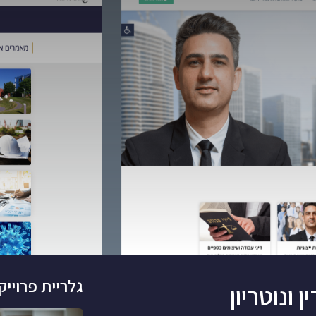
גלריית פרוייק
 ונוטריון