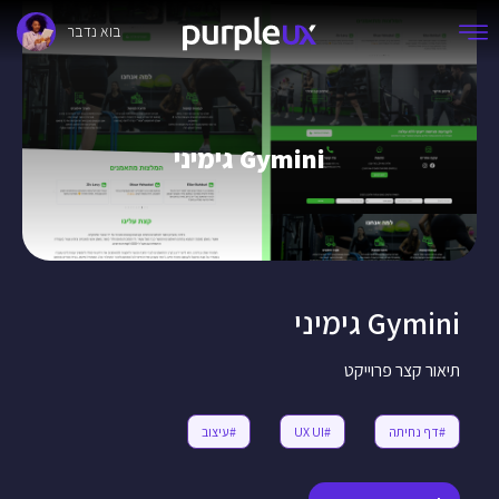
בוא נדבר
Gymini גימיני
Gymini גימיני
תיאור קצר פרוייקט
#דף נחיתה
#UX UI
#עיצוב